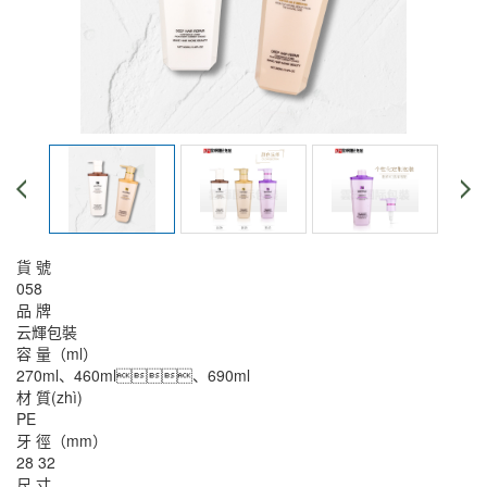
貨 號
058
品 牌
云輝包裝
容 量（ml）
270ml、460ml、690ml
材 質(zhì)
PE
牙 徑（mm）
28 32
尺 寸