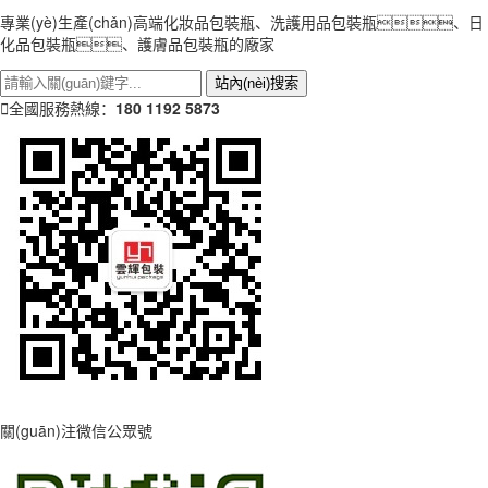
專業(yè)生產(chǎn)高端化妝品包裝瓶、洗護用品包裝瓶、日
化品包裝瓶、護膚品包裝瓶的廠家
站內(nèi)搜索

全國服務熱線：
180 1192 5873
關(guān)注微信公眾號