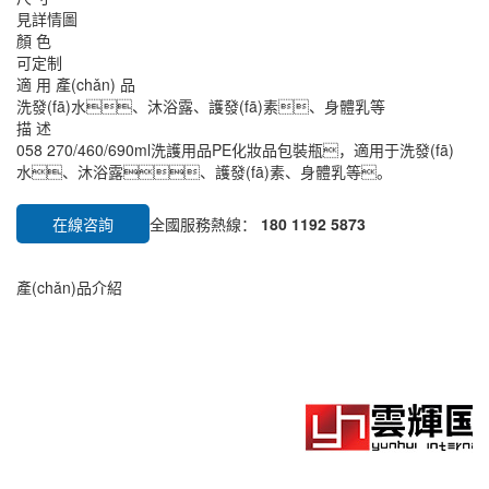
見詳情圖
顏 色
可定制
適 用 產(chǎn) 品
洗發(fā)水、沐浴露、護發(fā)素、身體乳等
描 述
058 270/460/690ml洗護用品PE化妝品包裝瓶，適用于洗發(fā)
水、沐浴露、護發(fā)素、身體乳等。
在線咨詢
全國服務熱線：
180 1192 5873
產(chǎn)品介紹