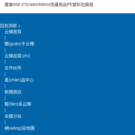
廣東058 270/460/690ml洗護用品PE塑料包裝瓶
回到頂部 >
云輝首頁
|
關(guān)于云輝
|
云輝品質(zhì)
|
合作伙伴
|
產(chǎn)品中心
|
新聞資訊
|
聯(lián)系云輝
|
全國分站
|
網(wǎng)站地圖