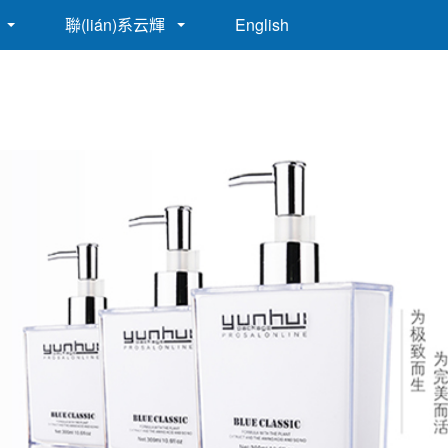
聯(lián)系云輝
English