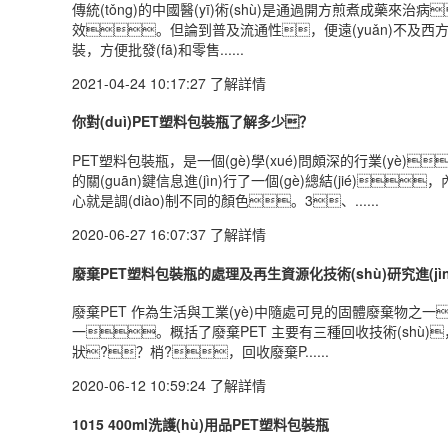
傳統(tǒng)的中國醫(yī)術(shù)是通過開方煎煮成藥來
效。但論到普及流通性，便遠(yuǎn)不及
裝，方便批發(fā)和零售......
2021-04-24 10:17:27
了解詳情
你對(duì)PET塑料包裝瓶了解多少？
PET塑料包裝瓶，是一個(gè)學(xué)問頗深的行業(yè)
的關(guān)鍵信息進(jìn)行了一個(gè)總結(jié)
心就是調(diào)制不同的顏色。3、......
2020-06-27 16:07:37
了解詳情
廢棄PET塑料包裝瓶的處理及再生資源化技術(shù)研究進(jìn
廢棄PET 作為生活與工業(yè)中隨處可見的固體廢棄物之
一。概括了廢棄PET 主要有三種回收技術(shù)，
狀?？梢?，回收廢棄P......
2020-06-12 10:59:24
了解詳情
1015 400ml洗護(hù)用品PET塑料包裝瓶