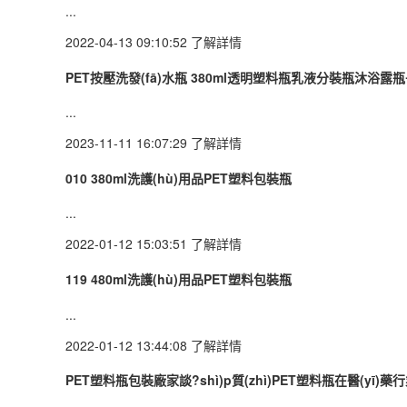
...
2022-04-13 09:10:52
了解詳情
PET按壓洗發(fā)水瓶 380ml透明塑料瓶乳液分裝瓶沐浴露
...
2023-11-11 16:07:29
了解詳情
010 380ml洗護(hù)用品PET塑料包裝瓶
...
2022-01-12 15:03:51
了解詳情
119 480ml洗護(hù)用品PET塑料包裝瓶
...
2022-01-12 13:44:08
了解詳情
PET塑料瓶包裝廠家談?shì)p質(zhì)PET塑料瓶在醫(yī)藥行業