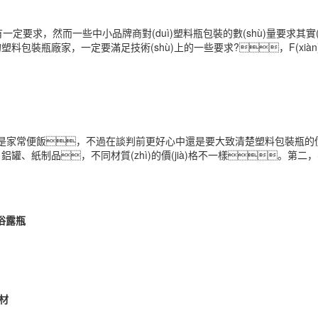
要求，然而一些中小品牌商對(duì)塑料瓶包裝的數(shù)量要求其實(sh
裝瓶廠家，一定要滿足技術(shù)上的一些要求?，F(xiàn)
行談判是家常便飯，不過在談判前更好心中還是要大致清楚塑料包裝瓶的
罐、紙制品，不同材質(zhì)的價(jià)格不一樣。第二，不
沐浴露瓶
包材