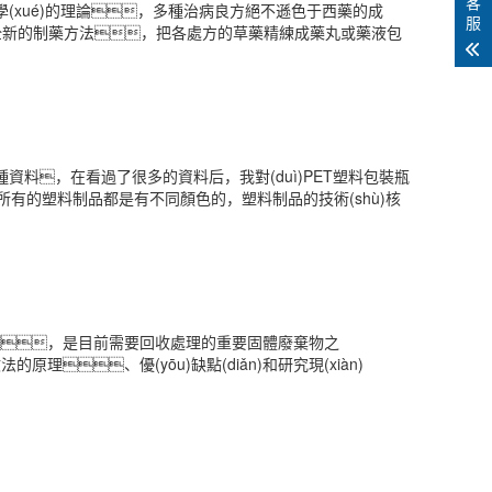
客
ī)學(xué)的理論，多種治病良方絕不遜色于西藥的成
服
制全新的制藥方法，把各處方的草藥精練成藥丸或藥液包
閱各種資料，在看過了很多的資料后，我對(duì)PET塑料包裝瓶
2、所有的塑料制品都是有不同顏色的，塑料制品的技術(shù)核
解，是目前需要回收處理的重要固體廢棄物之
、優(yōu)缺點(diǎn)和研究現(xiàn)