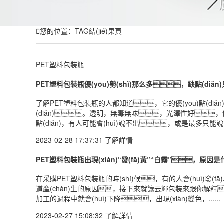

您的位置：
TAG結(jié)果頁
PET塑料包裝瓶
PET塑料包裝瓶優(yōu)勢(shì)那么多，缺點(diǎn)
了解PET塑料包裝瓶的人都知道，它的優(yōu)點(
(diǎn)。透明，無毒無味，光澤性好，
點(diǎn)，有人可能會(huì)說不出，或是最多只能說出一個(
2023-02-28 17:37:31
了解詳情
PET塑料包裝瓶出現(xiàn)“發(fā)黃”“白霧”，原因
在采購PET塑料包裝瓶的時(shí)候，有的人會(huì)發(fā)
道產(chǎn)生的原因，接下來就讓云輝包裝來跟你解釋
加工的過程中就會(huì)下降，出現(xiàn)變色，......
2023-02-27 15:08:32
了解詳情