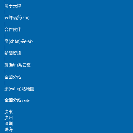
關于云輝
|
云輝品質(zhì)
|
合作伙伴
|
產(chǎn)品中心
|
新聞資訊
|
聯(lián)系云輝
|
全國分站
|
網(wǎng)站地圖
全國分站
/ city
廣東
廣州
深圳
珠海