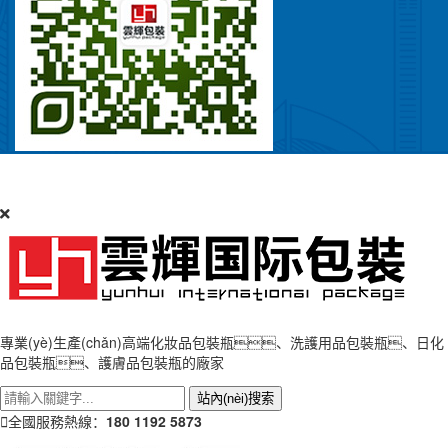
訪問阿里巴巴店鋪
專業(yè)生產(chǎn)高端化妝品包裝瓶、洗護用品包裝瓶、日化
品包裝瓶、護膚品包裝瓶的廠家
站內(nèi)搜索

全國服務熱線：
180 1192 5873