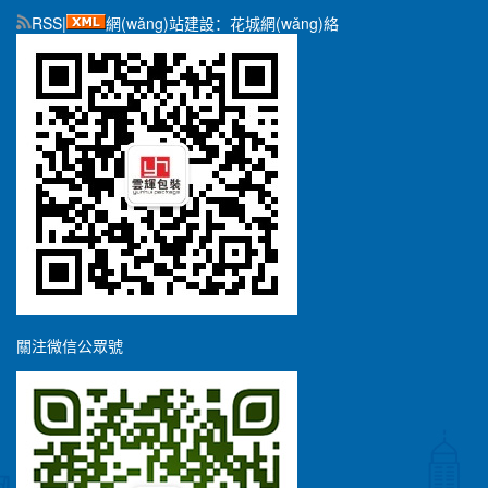
RSS
|
網(wǎng)站建設：花城網(wǎng)絡
關注微信公眾號