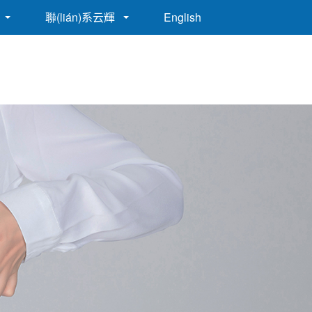
聯(lián)系云輝
English