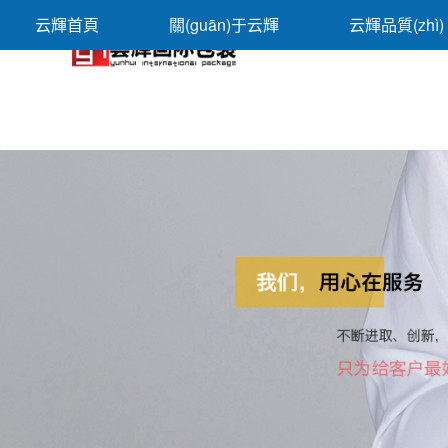
云輝首頁
關(guān)于云輝
云輝品質(zhì)