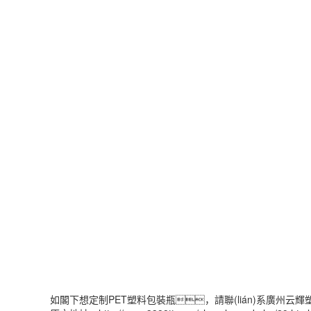
如閣下想定制PET塑料包裝瓶，請聯(lián)系廣州云輝塑