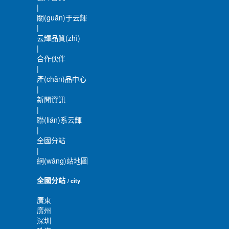
|
關(guān)于云輝
|
云輝品質(zhì)
|
合作伙伴
|
產(chǎn)品中心
|
新聞資訊
|
聯(lián)系云輝
|
全國分站
|
網(wǎng)站地圖
全國分站
/ city
廣東
廣州
深圳