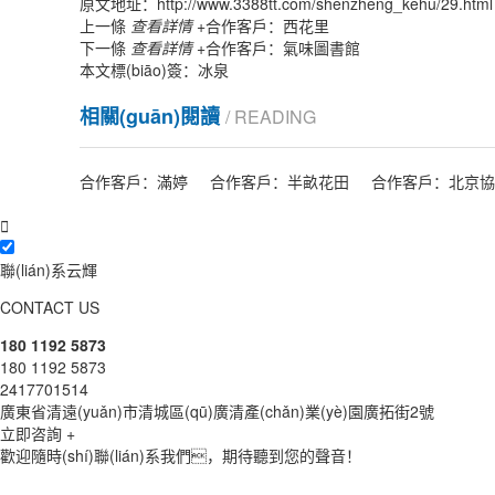
原文地址：
http://www.3388tt.com/shenzheng_kehu/29.html
上一條
查看詳情 +
合作客戶：西花里
下一條
查看詳情 +
合作客戶：氣味圖書館
本文標(biāo)簽：
冰泉
相關(guān)閱讀
/ READING
合作客戶：滿婷
合作客戶：半畝花田
合作客戶：北京協(x

聯(lián)系云輝
CONTACT US
180 1192 5873
180 1192 5873
2417701514
廣東省清遠(yuǎn)市清城區(qū)廣清產(chǎn)業(yè)園廣拓街2號
立即咨詢 +
歡迎隨時(shí)聯(lián)系我們，期待聽到您的聲音！