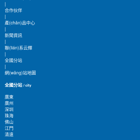
|
合作伙伴
|
產(chǎn)品中心
|
新聞資訊
|
聯(lián)系云輝
|
全國分站
|
網(wǎng)站地圖
全國分站
/ city
廣東
廣州
深圳
珠海
佛山
江門
清遠