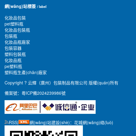
網(wǎng)站標簽
/ label
化妝品包裝
pet塑料瓶
化妝品包裝瓶
包裝瓶
化妝品瓶廠家
包裝容器
塑料包裝瓶
化妝品瓶
pe塑料瓶
塑料瓶生產(chǎn)廠家
Copyright ? 云輝（廣州）包裝制品有限公司 版權(quán)所有
備案號：
粵ICP備2024239986號
RSS
|
網(wǎng)站建設(shè)：花城網(wǎng)絡(luò)