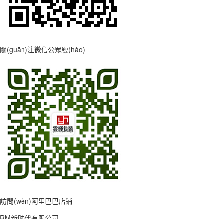
關(guān)注微信公眾號(hào)
訪問(wèn)阿里巴巴店鋪
RM新时代有限公司