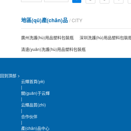
地區(qū)產(chǎn)品
/ CITY
廣州洗護(hù)用品塑料包裝瓶
深圳洗護(hù)用品塑料包裝
清遠(yuǎn)洗護(hù)用品塑料包裝瓶
回到頂部 >
云輝首頁(yè)
|
關(guān)于云輝
|
云輝品質(zhì)
|
合作伙伴
|
產(chǎn)品中心