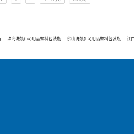
瓶
珠海洗護(hù)用品塑料包裝瓶
佛山洗護(hù)用品塑料包裝瓶
江門