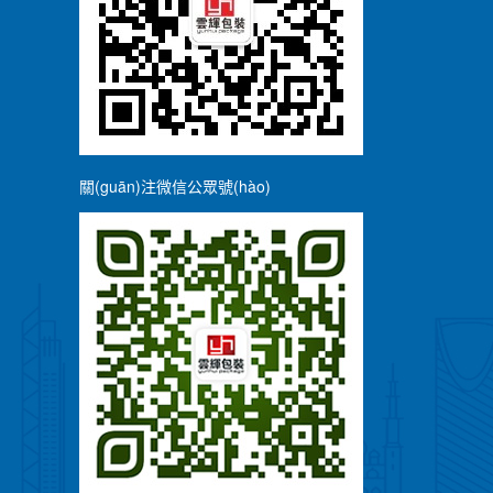
關(guān)注微信公眾號(hào)