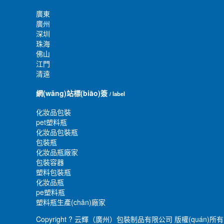
廣東
廣州
深圳
珠海
佛山
江門
清遠
網(wǎng)站標(biāo)簽
/ label
化妝品包裝
pet塑料瓶
化妝品包裝瓶
包裝瓶
化妝品瓶廠家
包裝容器
塑料包裝瓶
化妝品瓶
pe塑料瓶
塑料瓶生產(chǎn)廠家
Copyright ? 云輝（廣州）包裝制品有限公司 版權(quán)所有