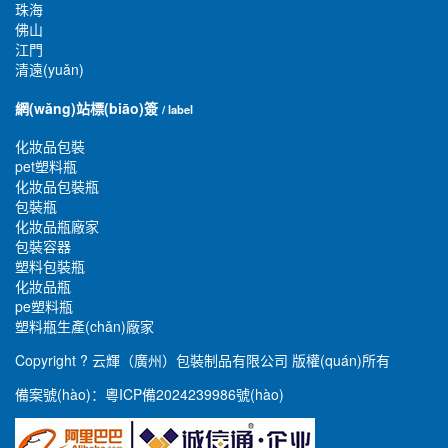
珠海
佛山
江門
清遠(yuǎn)
網(wǎng)站標(biāo)簽
/ label
化妝品包裝
pet塑料瓶
化妝品包裝瓶
包裝瓶
化妝品瓶廠家
包裝容器
塑料包裝瓶
化妝品瓶
pe塑料瓶
塑料瓶生產(chǎn)廠家
Copyright ? 云輝（廣州）包裝制品有限公司 版權(quán)所有
備案號(hào)：
粵ICP備2024239986號(hào)