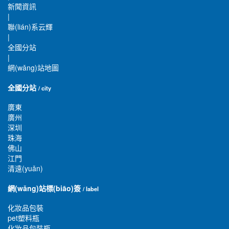
新聞資訊
|
聯(lián)系云輝
|
全國分站
|
網(wǎng)站地圖
全國分站
/ city
廣東
廣州
深圳
珠海
佛山
江門
清遠(yuǎn)
網(wǎng)站標(biāo)簽
/ label
化妝品包裝
pet塑料瓶
化妝品包裝瓶