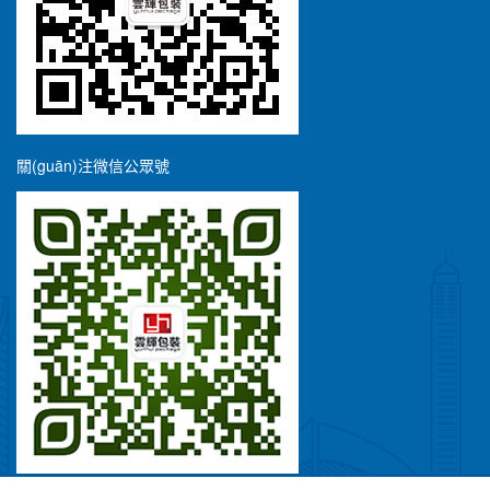
關(guān)注微信公眾號