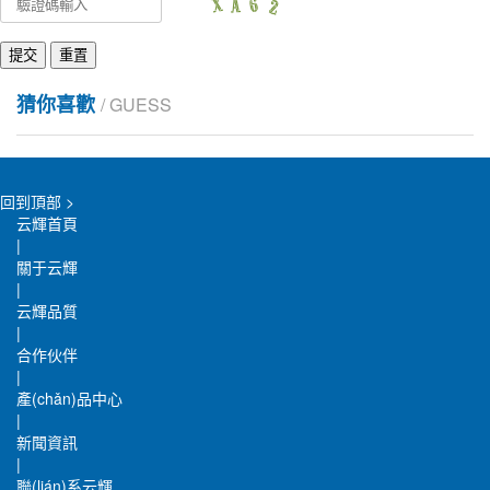
猜你喜歡
/ GUESS
回到頂部 >
云輝首頁
|
關于云輝
|
云輝品質
|
合作伙伴
|
產(chǎn)品中心
|
新聞資訊
|
聯(lián)系云輝