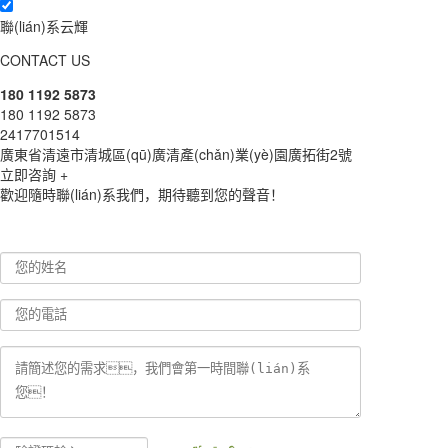
聯(lián)系云輝
CONTACT US
180 1192 5873
180 1192 5873
2417701514
廣東省清遠市清城區(qū)廣清產(chǎn)業(yè)園廣拓街2號
立即咨詢 +
歡迎隨時聯(lián)系我們，期待聽到您的聲音！