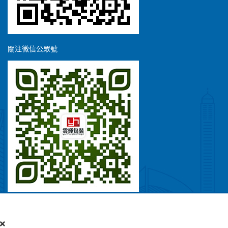
關注微信公眾號
訪問阿里巴巴店鋪