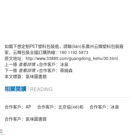
如閣下想定制PET塑料包裝瓶，請聯(lián)系廣州云輝塑料包裝廠
家，云輝包裝全國訂購熱線：180 1192 5873
原文地址：
http://www.3388tt.com/guangdong_kehu/30.html
上一條
查看詳情 +
合作客戶：冰泉
下一條
查看詳情 +
合作客戶：蒂姆森
本文標簽：
氣味圖書館
相關閱讀
/ READING
合作客戶：AP
合作客戶：北京協(xié)和
合作客戶：冰泉
合作客戶：氣味圖書館
