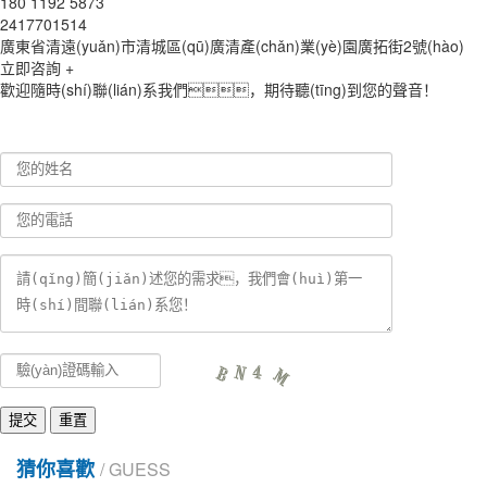
180 1192 5873
2417701514
廣東省清遠(yuǎn)市清城區(qū)廣清產(chǎn)業(yè)園廣拓街2號(hào)
立即咨詢 +
歡迎隨時(shí)聯(lián)系我們，期待聽(tīng)到您的聲音！
猜你喜歡
/ GUESS