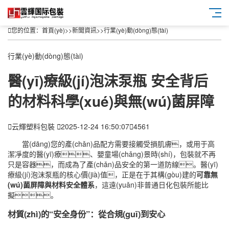

您的位置：
首頁(yè)
>>
新聞資訊
>>
行業(yè)動(dòng)態(tài)
行業(yè)動(dòng)態(tài)
醫(yī)療級(jí)泡沫泵瓶 安全背后
的材料科學(xué)與無(wú)菌屏障

云輝塑料包裝

2025-12-24 16:50:07

4561
當(dāng)您的產(chǎn)品配方需要接觸受損肌膚，或用于高
潔凈度的醫(yī)療、嬰童場(chǎng)景時(shí)，包裝就不再
只是容器，而成為了產(chǎn)品安全的第一道防線。醫(yī)
療級(jí)泡沫泵瓶的核心價(jià)值，正是在于其構(gòu)建的
可靠無
(wú)菌屏障與材料安全體系
，這遠(yuǎn)非普通日化包裝所能比
擬。
材質(zhì)的“安全身份”：從合規(guī)到安心