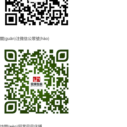
關(guān)注微信公眾號(hào)
訪問(wèn)阿里巴巴店鋪