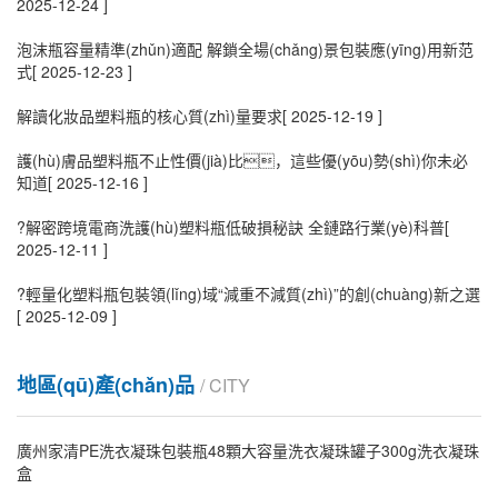
2025-12-24 ]
泡沫瓶容量精準(zhǔn)適配 解鎖全場(chǎng)景包裝應(yīng)用新范
式
[ 2025-12-23 ]
解讀化妝品塑料瓶的核心質(zhì)量要求
[ 2025-12-19 ]
護(hù)膚品塑料瓶不止性價(jià)比，這些優(yōu)勢(shì)你未必
知道
[ 2025-12-16 ]
?解密跨境電商洗護(hù)塑料瓶低破損秘訣 全鏈路行業(yè)科普
[
2025-12-11 ]
?輕量化塑料瓶包裝領(lǐng)域“減重不減質(zhì)”的創(chuàng)新之選
[ 2025-12-09 ]
地區(qū)產(chǎn)品
/ CITY
廣州家清PE洗衣凝珠包裝瓶48顆大容量洗衣凝珠罐子300g洗衣凝珠
盒