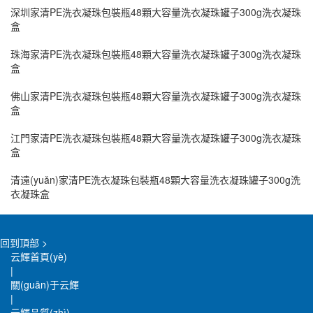
深圳家清PE洗衣凝珠包裝瓶48顆大容量洗衣凝珠罐子300g洗衣凝珠
盒
珠海家清PE洗衣凝珠包裝瓶48顆大容量洗衣凝珠罐子300g洗衣凝珠
盒
佛山家清PE洗衣凝珠包裝瓶48顆大容量洗衣凝珠罐子300g洗衣凝珠
盒
江門家清PE洗衣凝珠包裝瓶48顆大容量洗衣凝珠罐子300g洗衣凝珠
盒
清遠(yuǎn)家清PE洗衣凝珠包裝瓶48顆大容量洗衣凝珠罐子300g洗
衣凝珠盒
回到頂部 >
云輝首頁(yè)
|
關(guān)于云輝
|
云輝品質(zhì)