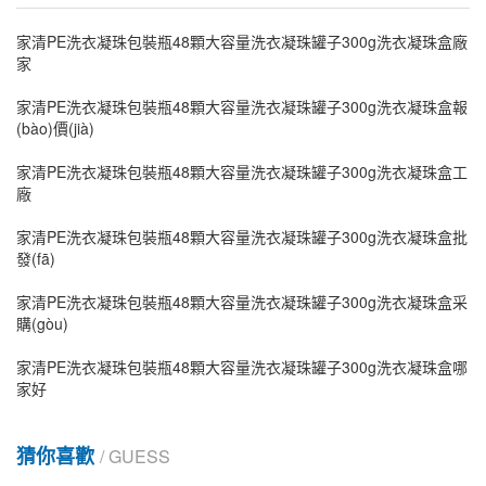
家清PE洗衣凝珠包裝瓶48顆大容量洗衣凝珠罐子300g洗衣凝珠盒廠
家
家清PE洗衣凝珠包裝瓶48顆大容量洗衣凝珠罐子300g洗衣凝珠盒報
(bào)價(jià)
家清PE洗衣凝珠包裝瓶48顆大容量洗衣凝珠罐子300g洗衣凝珠盒工
廠
家清PE洗衣凝珠包裝瓶48顆大容量洗衣凝珠罐子300g洗衣凝珠盒批
發(fā)
家清PE洗衣凝珠包裝瓶48顆大容量洗衣凝珠罐子300g洗衣凝珠盒采
購(gòu)
家清PE洗衣凝珠包裝瓶48顆大容量洗衣凝珠罐子300g洗衣凝珠盒哪
家好
猜你喜歡
/ GUESS