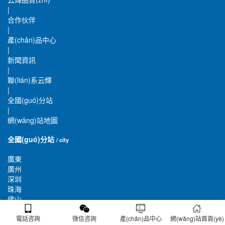
|
合作伙伴
|
產(chǎn)品中心
|
新聞資訊
|
聯(lián)系云輝
|
全國(guó)分站
|
網(wǎng)站地圖
全國(guó)分站
/ city
廣東
廣州
深圳
珠海
佛山
江門
清遠(yuǎn)
電話咨詢
微信咨詢
產(chǎn)品中心
網(wǎng)站首頁(yè)